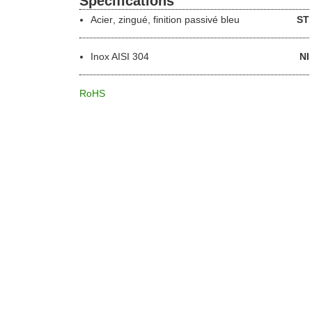
Spécifications
Acier
, zingué, finition passivé bleu
ST
Inox
AISI 304
NI
RoHS