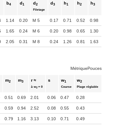
b
d
d
d
h
h
h
4
1
2
3
1
2
3
Filetage
4
1.14
0.20
M 5
0.17
0.71
0.52
0.98
6
1.65
0.24
M 6
0.20
0.98
0.65
1.30
0
2.05
0.31
M 8
0.24
1.26
0.81
1.63
Métrique
Pouces
m
m
r ≈
s
w
w
2
3
1
2
à w
= 0
Course
Plage réglable
2
9
0.51
0.69
2.01
0.06
0.47
0.28
6
0.59
0.94
2.52
0.08
0.55
0.43
8
0.79
1.16
3.13
0.10
0.71
0.49