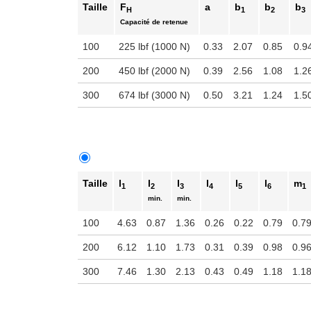
Taille
F
a
b
b
b
H
1
2
3
Capacité de retenue
100
225 lbf (1000 N)
0.33
2.07
0.85
0.9
200
450 lbf (2000 N)
0.39
2.56
1.08
1.2
300
674 lbf (3000 N)
0.50
3.21
1.24
1.5
Taille
l
l
l
l
l
l
m
1
2
3
4
5
6
1
min.
min.
100
4.63
0.87
1.36
0.26
0.22
0.79
0.7
200
6.12
1.10
1.73
0.31
0.39
0.98
0.9
300
7.46
1.30
2.13
0.43
0.49
1.18
1.1