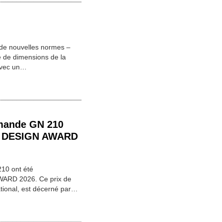
 de nouvelles normes –
e de dimensions de la
avec un…
mande GN 210
iF DESIGN AWARD
10 ont été
WARD 2026. Ce prix de
ational, est décerné par…