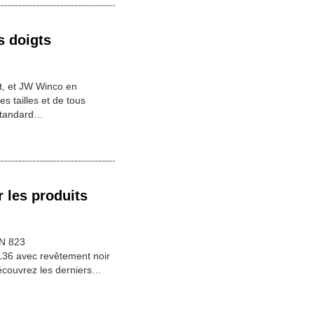
s doigts
t, et JW Winco en
s tailles et de tous
standard…
 les produits
GN 823
36 avec revêtement noir
écouvrez les derniers…