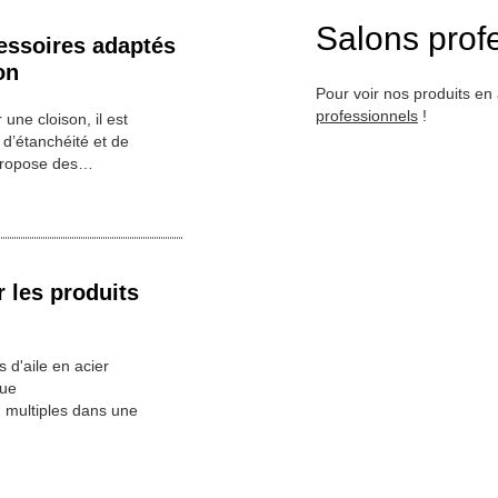
Salons prof
essoires adaptés
on
Pour voir nos produits en 
professionnels
!
 une cloison, il est
d’étanchéité et de
 propose des…
 les produits
 d'aile en acier
que
n multiples dans une