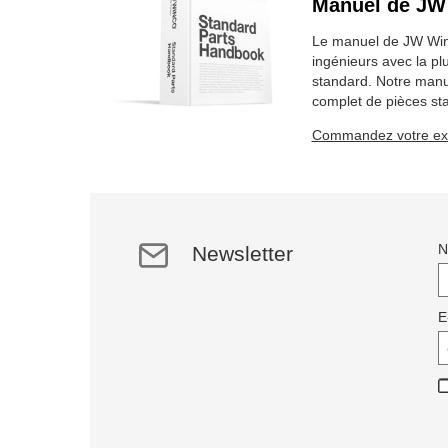
Manuel de JW
Le manuel de JW Winc
ingénieurs avec la pl
standard. Notre manue
complet de pièces st
articles sur 2184 pag
Commandez votre exe
Newsletter
E