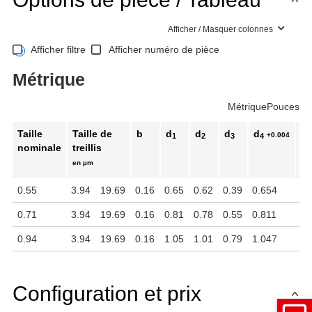
Afficher / Masquer colonnes
Afficher filtre
Afficher numéro de pièce
Métrique
Métrique
Pouces
Taille
Taille de
b
d
d
d
d
d
+0.004
1
2
3
4
5
nominale
treillis
en µm
0.55
3.94
19.69
0.16
0.65
0.62
0.39
0.654
0.
0.71
3.94
19.69
0.16
0.81
0.78
0.55
0.811
0.
0.94
3.94
19.69
0.16
1.05
1.01
0.79
1.047
1.
Configuration et prix