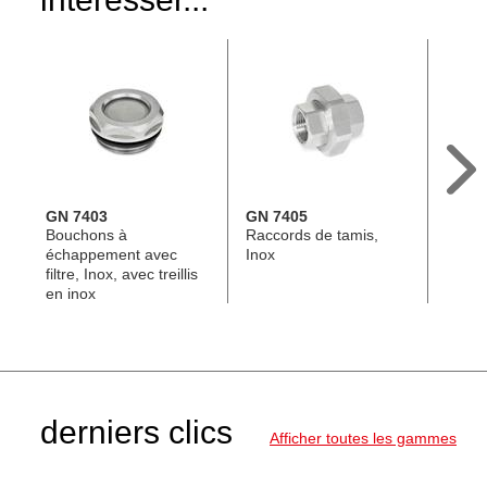
GN 7403
GN 7405
GN 7
Bouchons à
Raccords de tamis,
Bouch
échappement avec
Inox
échap
filtre, Inox, avec treillis
filtre,
en inox
en in
derniers clics
Afficher toutes les gammes