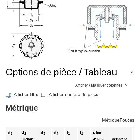
Options de pièce / Tableau
Afficher / Masquer colonnes
Afficher filtre
Afficher numéro de pièce
Métrique
Métrique
Pouces
d
d
d
d
l
l
Débit
1
2
3
4
1
2
Filetage
Membrane
EP
d'air en