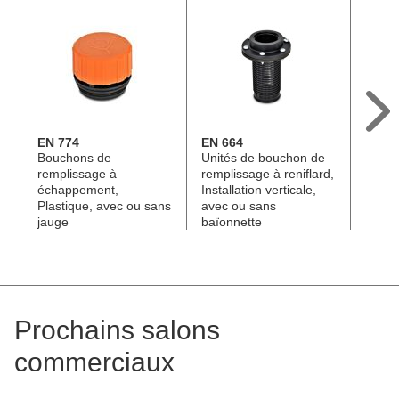
EN 774
EN 664
EN 6
Bouchons de
Unités de bouchon de
Bouch
remplissage à
remplissage à reniflard,
rempli
échappement,
Installation verticale,
avec 
Plastique, avec ou sans
avec ou sans
goutt
jauge
baïonnette
filtre
Prochains salons
commerciaux