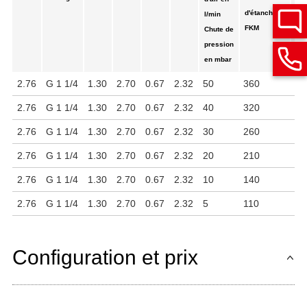
d'étanchéité
l/min
FKM
Chute de
pression
en mbar
2.76
G 1 1/4
1.30
2.70
0.67
2.32
50
360
37
2.76
G 1 1/4
1.30
2.70
0.67
2.32
40
320
33
2.76
G 1 1/4
1.30
2.70
0.67
2.32
30
260
28
2.76
G 1 1/4
1.30
2.70
0.67
2.32
20
210
23
2.76
G 1 1/4
1.30
2.70
0.67
2.32
10
140
16
2.76
G 1 1/4
1.30
2.70
0.67
2.32
5
110
13
Configuration et prix