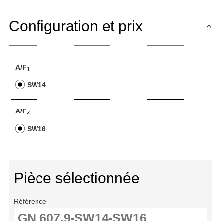
Configuration et prix
A/F
1
SW14
A/F
2
SW16
Pièce sélectionnée
Référence