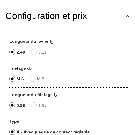
Configuration et prix
Longueur du levier l
1
2.48
3.11
Filetage d
2
M 6
M 8
Longueur du filetage l
2
0.98
1.97
Type
A - Avec plaque de contact réglable