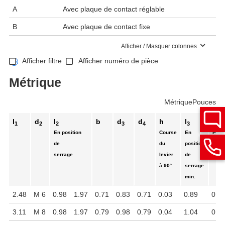
A
Avec plaque de contact réglable
B
Avec plaque de contact fixe
Afficher / Masquer colonnes
Afficher filtre
Afficher numéro de pièce
Métrique
Métrique
Pouces
l
d
l
b
d
d
h
l
l
1
2
2
3
4
3
4
En position
Course
En
Plag
de
du
position
régla
serrage
levier
de
à 90°
serrage
min.
2.48
M 6
0.98
1.97
0.71
0.83
0.71
0.03
0.89
0.0
3.11
M 8
0.98
1.97
0.79
0.98
0.79
0.04
1.04
0.0