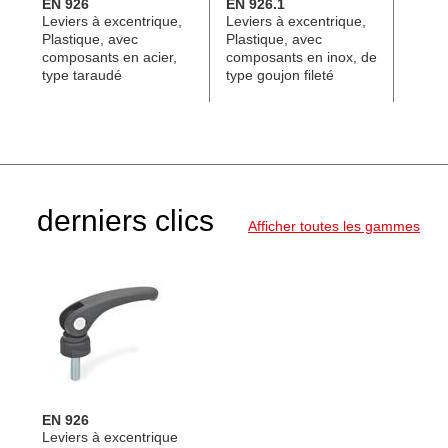
EN 926
EN 926.1
GN 9
Leviers à excentrique,
Leviers à excentrique,
Levie
Plastique, avec
Plastique, avec
Avec g
composants en acier,
composants en inox, de
Zinc 
type taraudé
type goujon fileté
press
compo
derniers clics
Afficher toutes les gammes
EN 926
Leviers à excentrique