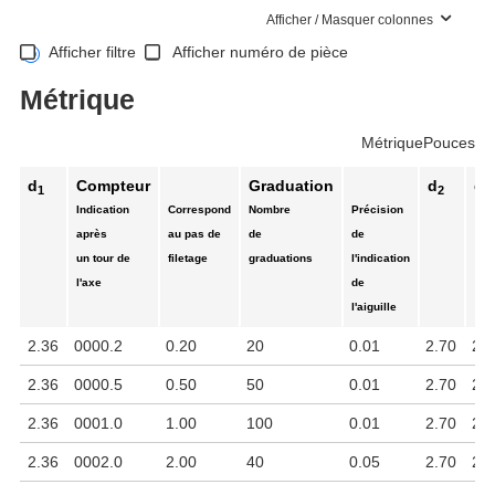
Afficher / Masquer colonnes
Afficher filtre
Afficher numéro de pièce
Métrique
Métrique
Pouces
d
Compteur
Graduation
d
d
1
2
3
Indication
Correspond
Nombre
Précision
après
au pas de
de
de
un tour de
filetage
graduations
l'indication
l'axe
de
l'aiguille
2.36
0000.2
0.20
20
0.01
2.70
2.6
2.36
0000.5
0.50
50
0.01
2.70
2.6
2.36
0001.0
1.00
100
0.01
2.70
2.6
2.36
0002.0
2.00
40
0.05
2.70
2.6