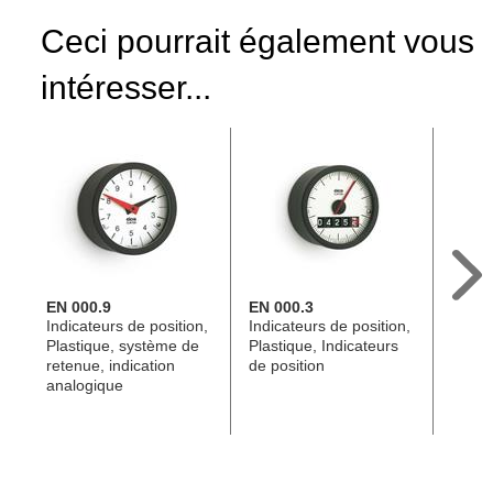
Ceci pourrait également vous
intéresser...
EN 000.9
EN 000.3
EN 53
Indicateurs de position,
Indicateurs de position,
Bouto
Plastique, système de
Plastique, Indicateurs
Plasti
retenue, indication
de position
indica
analogique
EN 00