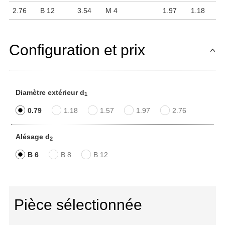
2.76
B 12
3.54
M 4
1.97
1.18
Configuration et prix
Diamètre extérieur d
1
0.79
1.18
1.57
1.97
2.76
Alésage d
2
B 6
B 8
B 12
Pièce sélectionnée