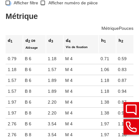
Afficher filtre
Afficher numéro de pièce
Métrique
Métrique
Pouces
d
d
d
d
h
h
D9
1
2
3
4
1
2
Vis de fixation
Alésage
0.79
B 6
1.18
M 4
0.71
0.59
1.18
B 6
1.57
M 4
1.06
0.83
1.57
B 6
1.89
M 4
1.18
0.87
1.57
B 8
1.89
M 4
1.18
0.94
1.97
B 6
2.20
M 4
1.38
0.87
1.97
B 8
2.20
M 4
1.38
0.94
2.76
B 6
3.54
M 4
1.97
1.18
2.76
B 8
3.54
M 4
1.97
1.18