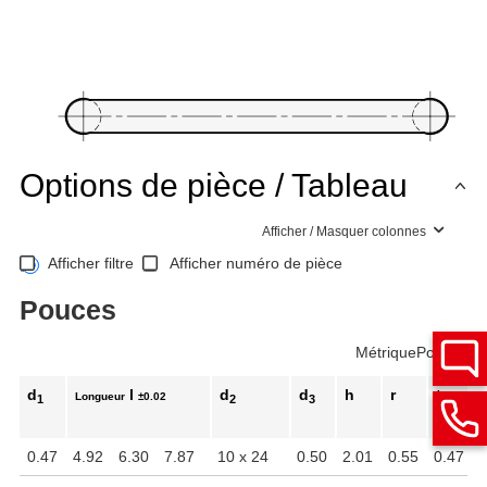
Options de pièce / Tableau
Afficher / Masquer colonnes
Afficher filtre
Afficher numéro de pièce
Pouces
Métrique
Pouces
d
l
d
d
h
r
t
Longueur
±0.02
1
2
3
min.
0.47
4.92
6.30
7.87
10 x 24
0.50
2.01
0.55
0.47