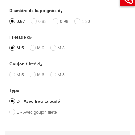
Diamètre de la poignée d
1
0.67
0.83
0.98
1.30
Filetage d
2
M 5
M 6
M 8
Goujon fileté d
3
M 5
M 6
M 8
Type
D - Avec trou taraudé
E - Avec goujon fileté