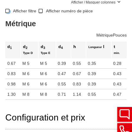
Afficher / Masquer colonnes
Afficher filtre
Afficher numéro de pièce
Métrique
Métrique
Pouces
d
d
d
d
h
l
t
Longueur
1
2
3
4
Type D
Type E
min.
0.67
M 5
M 5
0.39
0.55
0.35
0.28
0.83
M 6
M 6
0.47
0.67
0.39
0.43
0.98
M 6
M 6
0.55
0.83
0.39
0.43
1.30
M 8
M 8
0.71
1.14
0.55
0.47
Configuration et prix