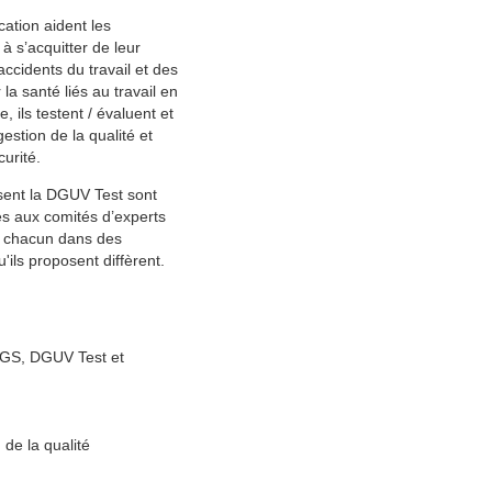
cation aident les
à s’acquitter de leur
ccidents du travail et des
la santé liés au travail en
 ils testent / évaluent et
estion de la qualité et
urité.
osent la DGUV Test sont
iés aux comités d’experts
nt chacun dans des
'ils proposent diffèrent.
s GS, DGUV Test et
 de la qualité