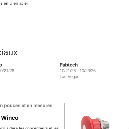
es en U en acier
ciaux
o
Fabtech
10/21/26
10/21/26 - 10/23/26
Las Vegas
en pouces et en mesures
 Winco
o aidera les concepteurs et les