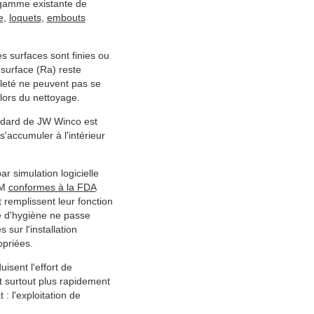
a gamme existante de
e
,
loquets
,
embouts
les surfaces sont finies ou
 surface (Ra) reste
aleté ne peuvent pas se
lors du nettoyage.
andard de JW Winco est
'accumuler à l'intérieur
r simulation logicielle
DM
conformes à la FDA
 remplissent leur fonction
e d'hygiène ne passe
 sur l'installation
opriées.
sent l'effort de
t surtout plus rapidement
: l'exploitation de