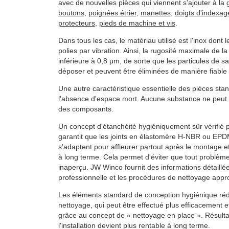
avec de nouvelles pièces qui viennent s'ajouter à l
boutons
,
poignées étrier
,
manettes
,
doigts d'indexag
protecteurs
,
pieds de machine et vis
.
Dans tous les cas, le matériau utilisé est l'inox dont 
polies par vibration. Ainsi, la rugosité maximale de la
inférieure à 0,8 μm, de sorte que les particules de s
déposer et peuvent être éliminées de manière fiable 
Une autre caractéristique essentielle des pièces st
l'absence d'espace mort. Aucune substance ne peut s
des composants.
Un concept d'étanchéité hygiéniquement sûr vérifié pa
garantit que les joints en élastomère H-NBR ou EP
s'adaptent pour affleurer partout après le montage et
à long terme. Cela permet d'éviter que tout problèm
inaperçu. JW Winco fournit des informations détaillées
professionnelle et les procédures de nettoyage appr
Les éléments standard de conception hygiénique rédui
nettoyage, qui peut être effectué plus efficacement e
grâce au concept de « nettoyage en place ». Résultat 
l'installation devient plus rentable à long terme.