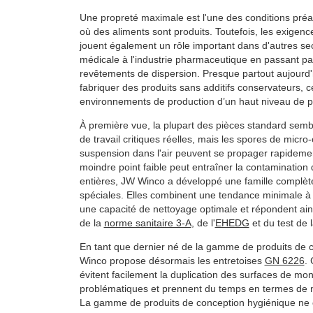
Une propreté maximale est l'une des conditions préal
où des aliments sont produits. Toutefois, les exigen
jouent également un rôle important dans d'autres sec
médicale à l'industrie pharmaceutique en passant pa
revêtements de dispersion. Presque partout aujourd'hu
fabriquer des produits sans additifs conservateurs, c
environnements de production d’un haut niveau de p
À première vue, la plupart des pièces standard sem
de travail critiques réelles, mais les spores de micr
suspension dans l'air peuvent se propager rapideme
moindre point faible peut entraîner la contamination 
entières, JW Winco a développé une famille complèt
spéciales. Elles combinent une tendance minimale à
une capacité de nettoyage optimale et répondent ai
de la
norme sanitaire 3-A
, de l'
EHEDG
et du test de 
En tant que dernier né de la gamme de produits de 
Winco propose désormais les entretoises
GN 6226
.
évitent facilement la duplication des surfaces de mon
problématiques et prennent du temps en termes de n
La gamme de produits de conception hygiénique ne c