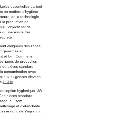
ables essentielles partout
ces en matière d'hygiène
teurs, de la technologie
r la production de
i, l'objectif est de
e qui nécessite des
ropreté.
blent éloignées des zones
o-organismes en
nt et loin. Comme le
de lignes de production
e de pièces standard
 la contamination avec
nsi aux exigences élevées
la
DGUV
.
conception hygiénique, JW
 Ces pièces standard
tage, qui sont
ettoyage et d'étanchéité.
esse donc de s'agrandir,