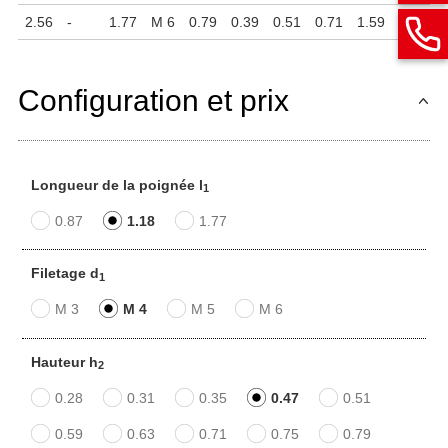
2.56
-
1.77
M 6
0.79
0.39
0.51
0.71
1.59
1.50
Configuration et prix
Longueur de la poignée l
1
0.87
1.18
1.77
Filetage d
1
M 3
M 4
M 5
M 6
Hauteur h
2
0.28
0.31
0.35
0.47
0.51
0.59
0.63
0.71
0.75
0.79