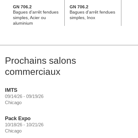
GN 706.2
GN 706.2
GN 7
Bagues d'arrêt fendues
Bagues d'arrêt fendues
Bague
simples, Acier ou
simples, Inox
doubl
aluminium
alumi
Prochains salons
commerciaux
IMTS
09/14/26 - 09/19/26
Chicago
Pack Expo
10/18/26 - 10/21/26
Chicago