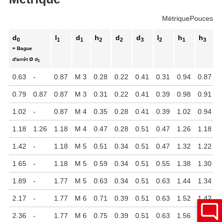
Métrique
Pouces
d
l
d
h
d
d
l
h
h
0
1
1
2
2
3
2
1
3
= Bague
d'arrêt Ø d
1
0.63
-
0.87
M 3
0.28
0.22
0.41
0.31
0.94
0.87
0.79
0.87
0.87
M 3
0.31
0.22
0.41
0.39
0.98
0.91
1.02
-
0.87
M 4
0.35
0.28
0.41
0.39
1.02
0.94
1.18
1.26
1.18
M 4
0.47
0.28
0.51
0.47
1.26
1.18
1.42
-
1.18
M 5
0.51
0.34
0.51
0.47
1.32
1.22
1.65
-
1.18
M 5
0.59
0.34
0.51
0.55
1.38
1.30
1.89
-
1.77
M 5
0.63
0.34
0.51
0.63
1.44
1.34
2.17
-
1.77
M 6
0.71
0.39
0.51
0.63
1.52
1.42
2.36
-
1.77
M 6
0.75
0.39
0.51
0.63
1.56
1.46