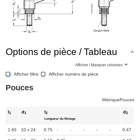
Options de pièce / Tableau
Afficher / Masquer colonnes
Afficher filtre
Afficher numéro de pièce
Pouces
Métrique
Pouces
l
d
l
d
h
1
1
2
2
Longueur du filetage
1.65
10 x 24
0.75
-
-
-
-
-
0.47
1.