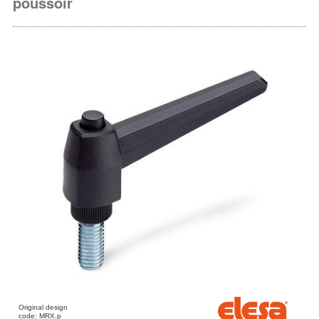
poussoir
Original design
code: MRX.p