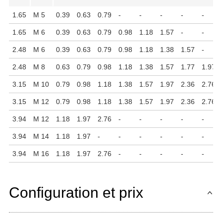
1.65
M 5
0.39
0.63
0.79
-
-
-
-
-
1.65
M 6
0.39
0.63
0.79
0.98
1.18
1.57
-
-
2.48
M 6
0.39
0.63
0.79
0.98
1.18
1.38
1.57
-
2.48
M 8
0.63
0.79
0.98
1.18
1.38
1.57
1.77
1.97
3.15
M 10
0.79
0.98
1.18
1.38
1.57
1.97
2.36
2.76
3.15
M 12
0.79
0.98
1.18
1.38
1.57
1.97
2.36
2.76
3.94
M 12
1.18
1.97
2.76
-
-
-
-
-
3.94
M 14
1.18
1.97
-
-
-
-
-
-
3.94
M 16
1.18
1.97
2.76
-
-
-
-
-
Configuration et prix