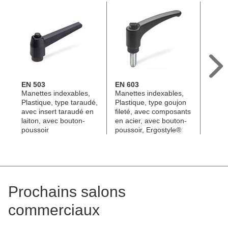
EN 503
EN 603
EN 5
Manettes indexables,
Manettes indexables,
Manet
Plastique, type taraudé,
Plastique, type goujon
Plast
avec insert taraudé en
fileté, avec composants
filet
laiton, avec bouton-
en acier, avec bouton-
en ac
poussoir
poussoir, Ergostyle®
Prochains salons
commerciaux