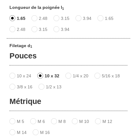
Longueur de la poignée l
1
1.65
2.48
3.15
3.94
1.65
2.48
3.15
3.94
Filetage d
1
Pouces
10 x 24
10 x 32
1/4 x 20
5/16 x 18
3/8 x 16
1/2 x 13
Métrique
M 5
M 6
M 8
M 10
M 12
M 14
M 16