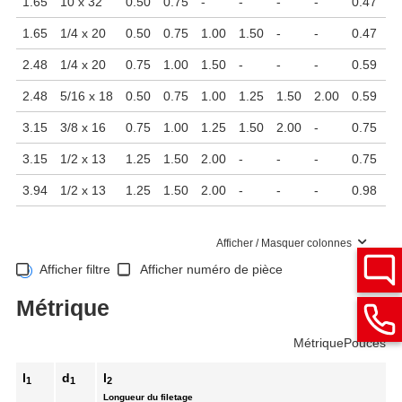
1.65
10 x 32
0.50
0.75
-
-
-
-
0.47
1.
1.65
1/4 x 20
0.50
0.75
1.00
1.50
-
-
0.47
1.
2.48
1/4 x 20
0.75
1.00
1.50
-
-
-
0.59
1.
2.48
5/16 x 18
0.50
0.75
1.00
1.25
1.50
2.00
0.59
1.
3.15
3/8 x 16
0.75
1.00
1.25
1.50
2.00
-
0.75
1.
3.15
1/2 x 13
1.25
1.50
2.00
-
-
-
0.75
1.
3.94
1/2 x 13
1.25
1.50
2.00
-
-
-
0.98
1.
Afficher / Masquer colonnes
Afficher filtre
Afficher numéro de pièce
Métrique
Métrique
Pouces
l
d
l
1
1
2
Longueur du filetage