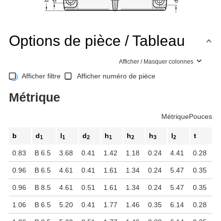
Options de pièce / Tableau
Afficher / Masquer colonnes
Afficher filtre
Afficher numéro de pièce
Métrique
Métrique
Pouces
b
d
l
d
h
h
h
l
t
1
1
2
1
2
3
2
0.83
B 6.5
3.68
0.41
1.42
1.18
0.24
4.41
0.28
0.96
B 6.5
4.61
0.41
1.61
1.34
0.24
5.47
0.35
0.96
B 8.5
4.61
0.51
1.61
1.34
0.24
5.47
0.35
1.06
B 6.5
5.20
0.41
1.77
1.46
0.35
6.14
0.28