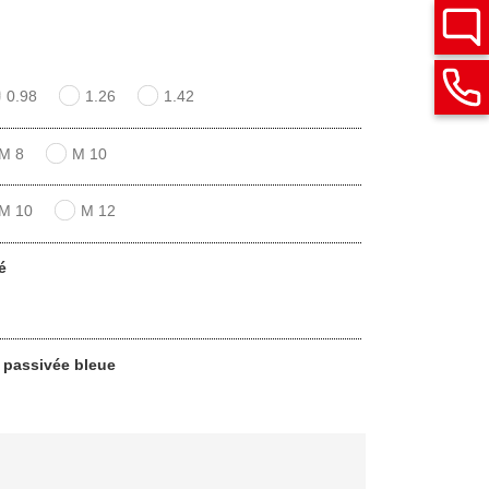
0.98
1.26
1.42
M 8
M 10
M 10
M 12
é
n passivée bleue