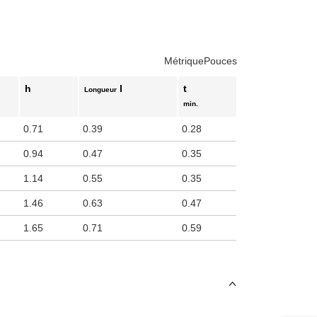
es touches de tabulation pour naviguer parmi les variantes de produit.
Métrique
Pouces
h
l
t
Longueur
min.
0.71
0.39
0.28
0.94
0.47
0.35
1.14
0.55
0.35
1.46
0.63
0.47
1.65
0.71
0.59