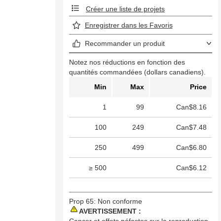
Créer une liste de projets
Enregistrer dans les Favoris
Recommander un produit
Notez nos réductions en fonction des
quantités commandées (dollars canadiens).
Min
Max
Price
1
99
Can$8.16
100
249
Can$7.48
250
499
Can$6.80
≥ 500
Can$6.12
Prop 65: Non conforme
AVERTISSEMENT :