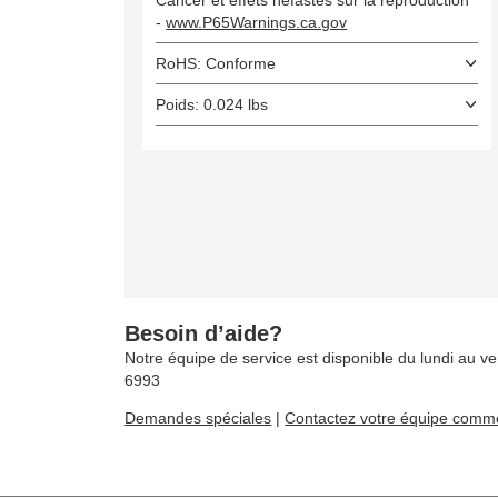
Cancer et effets néfastes sur la reproduction
-
www.P65Warnings.ca.gov
RoHS: Conforme
Poids: 0.024 lbs
Besoin d’aide?
Notre équipe de service est disponible du lundi au ve
6993
Demandes spéciales
|
Contactez votre équipe comme