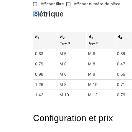
r l'afficher dans la zone d'affichage principale du produit ou utilisez l
Afficher filtre
Afficher numéro de pièce
Métrique
d
d
d
d
1
2
3
4
Type D
Type E
0.63
M 5
M 6
0.39
0.79
M 6
M 8
0.47
0.98
M 6
M 8
0.55
1.26
M 8
M 10
0.71
1.42
M 10
M 12
0.79
Configuration et prix