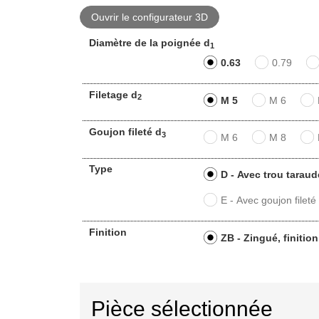
Ouvrir le configurateur 3D
Diamètre de la poignée d
1
0.63
0.79
Filetage d
2
M 5
M 6
Goujon fileté d
3
M 6
M 8
Type
D - Avec trou taraud
E - Avec goujon fileté
Finition
ZB - Zingué, finitio
Pièce sélectionnée