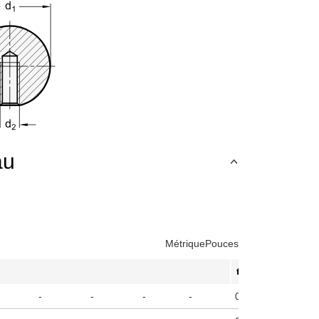
au
Métrique
Pouces
t
1
-
-
-
-
0.38
es touches de tabulation pour naviguer parmi les variantes de produit.