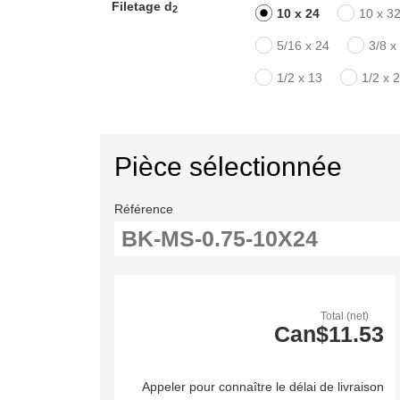
Filetage d
2
10 x 24
10 x 3
5/16 x 24
3/8 x
1/2 x 13
1/2 x 
Pièce sélectionnée
Référence
Total (net)
Can$11.53
Appeler pour connaître le délai de livraison