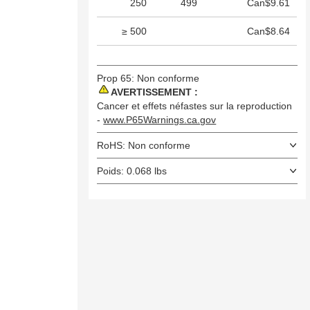
250
499
Can$9.61
≥ 500
Can$8.64
Prop 65: Non conforme
AVERTISSEMENT :
Cancer et effets néfastes sur la reproduction
-
www.P65Warnings.ca.gov
RoHS: Non conforme
Poids: 0.068 lbs