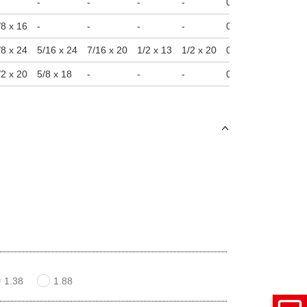
-
-
-
-
0.38
/8 x 16
-
-
-
-
0.50
/8 x 24
5/16 x 24
7/16 x 20
1/2 x 13
1/2 x 20
0.63
/2 x 20
5/8 x 18
-
-
-
0.75
1.38
1.88