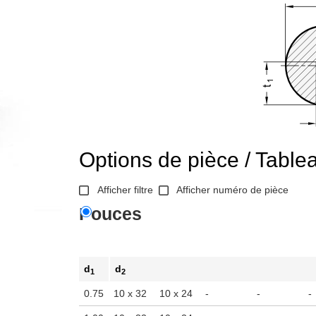
Options de pièce / Table
Afficher filtre
Afficher numéro de pièce
Pouces
d
d
1
2
0.75
10 x 32
10 x 24
-
-
-
r l'afficher dans la zone d'affichage principale du produit ou utilisez l