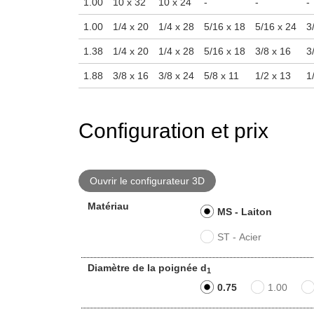
1.00
10 x 32
10 x 24
-
-
-
1.00
1/4 x 20
1/4 x 28
5/16 x 18
5/16 x 24
3
1.38
1/4 x 20
1/4 x 28
5/16 x 18
3/8 x 16
3
1.88
3/8 x 16
3/8 x 24
5/8 x 11
1/2 x 13
1
Configuration et prix
Ouvrir le configurateur 3D
Matériau
MS - Laiton
ST - Acier
Diamètre de la poignée d
1
0.75
1.00